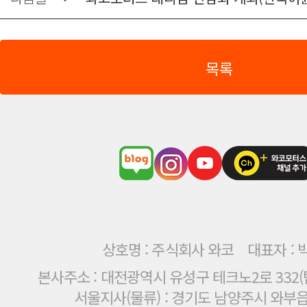
목록
상호명 : 주식회사 와코
대표자 : 
본사주소 : 대전광역시 유성구 테크노2로 332(탑
서울지사(물류) : 경기도 남양주시 와부읍